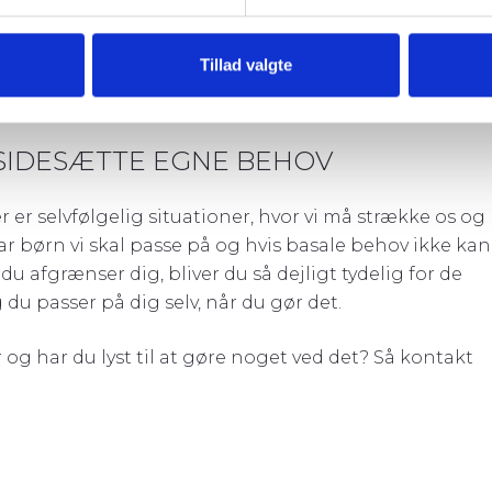
mpel kunne være barnet, der har fået for meget på si
ver mæt, før tallerkenen er tom. Men ”man” skal spise
Tillad valgte
et faktisk kan mærke, at det har behov for.
LSIDESÆTTE EGNE BEHOV
r er selvfølgelig situationer, hvor vi må strække os og
 har børn vi skal passe på og hvis basale behov ikke kan
u afgrænser dig, bliver du så dejligt tydelig for de
du passer på dig selv, når du gør det.
g har du lyst til at gøre noget ved det? Så kontakt