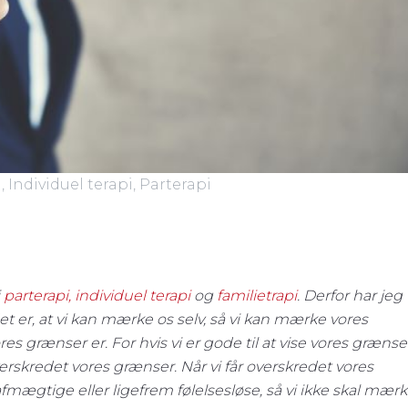
i
,
Individuel terapi
,
Parterapi
i
parterapi,
individuel terapi
og
familietrapi
. Derfor har jeg
det er, at vi kan mærke os selv, så vi kan mærke vores
es grænser er. For hvis vi er gode til at vise vores grænse
 overskredet vores grænser. Når vi får overskredet vores
 afmægtige eller ligefrem følelsesløse, så vi ikke skal mær