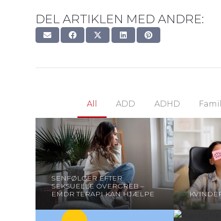
DEL ARTIKLEN MED ANDRE:
All
ADD
ADHD
Famil
SENFØLGER EFTER
SEKSUELLE OVERGREB –
EMDR TERAPI KAN HJÆLPE
KVINDE