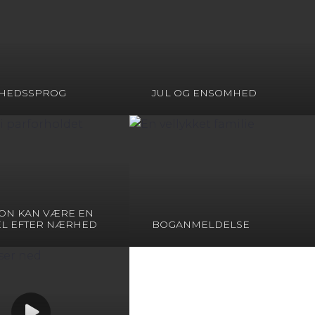
HEDSSPROG
JUL OG ENSOMHED
ION KAN VÆRE EN
L EFTER NÆRHED
BOGANMELDELSE