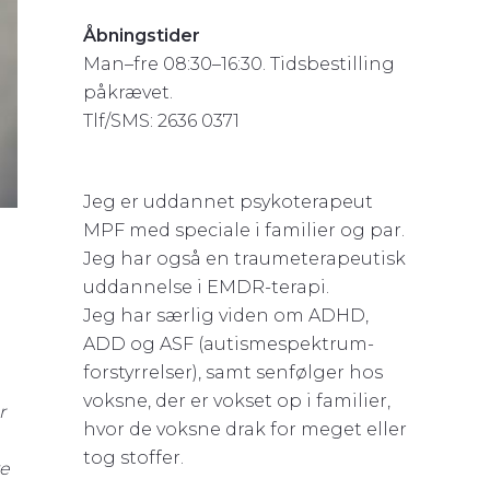
Åbningstider
Man–fre 08:30–16:30. Tidsbestilling
påkrævet.
Tlf/SMS: 2636 0371
Jeg er uddannet psykoterapeut
MPF med speciale i familier og par.
Jeg har også en traumeterapeutisk
uddannelse i EMDR-terapi.
Jeg har særlig viden om ADHD,
ADD og ASF (autismespektrum-
forstyrrelser), samt senfølger hos
voksne, der er vokset op i familier,
r
hvor de voksne drak for meget eller
tog stoffer.
ke