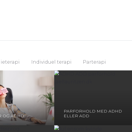
ieterapi
Individuel terapi
Parterapi
PARFORHOLD MED ADHD
R OG ADHD
ELLER ADD