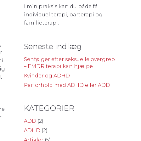
I min praksis kan du både få
individuel terapi, parterapi og
familieterapi.
,
Seneste indlæg
r
Senfølger efter seksuelle overgreb
il
– EMDR terapi kan hjælpe
ig
Kvinder og ADHD
t
Parforhold med ADHD eller ADD
KATEGORIER
re
r
ADD
(2)
ADHD
(2)
Artikler
(5)