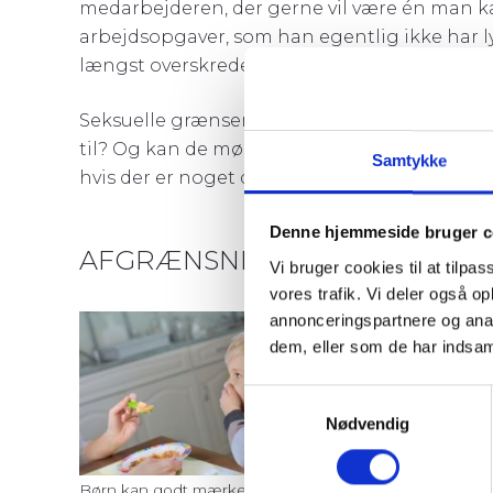
medarbejderen, der gerne vil være én man kan 
arbejdsopgaver, som han egentlig ikke har lyst
længst overskredet, men han får ikke sagt fra
Seksuelle grænser er også en vanskelig større
til? Og kan de mødes i det? Det kan de, hvis d
Samtykke
hvis der er noget de ikke har lyst til, og er tr
Denne hjemmeside bruger c
AFGRÆNSNING – AFVISNING
Vi bruger cookies til at tilpas
vores trafik. Vi deler også 
At sætte en græn
annonceringspartnere og anal
afvisning af de
dem, eller som de har indsaml
svært ved, for de
Samtykkevalg
børn. For at ku
Nødvendig
sine egne behov.
handling, at det,
Børn kan godt mærke sig selv