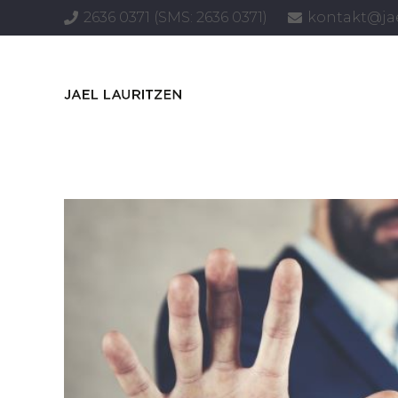
2636 0371 (SMS:
2636 0371
)
kontakt@jae