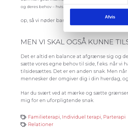
Et konkret ekse
og deres behov – hvis de får lov
tallerken og bli
Afvis
op, så vi nøder barnet til at spise mere end d
MEN VI SKAL OGSÅ KUNNE TI
Det er altid en balance at afgrænse sig og de
sætte vores egne behov til side, f.eks. når vi
tilsidesættes. Det er en anden snak. Men når d
mennesker der omgiver dig i din hverdag, og 
Har du svært ved at mærke og sætte grænser o
mig for en uforpligtende snak.
Familieterapi
,
Individuel terapi
,
Parterapi
Relationer