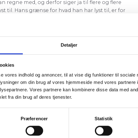
regne med, og derfor siger ja til flere og flere
 til. Hans grænse for hvad han har lyst til, er for
. Det kan man få stress af.
lse. Hvad har den ene lyst til? Hvad har den anden lys
e kan vise hvor deres grænser går. Hvis de kan sige fra
Detaljer
ygge ved at fortælle hvad de gerne vil.
ookies
se vores indhold og annoncer, til at vise dig funktioner til sociale
oplysninger om din brug af vores hjemmeside med vores partnere i
se eller ”afgrænse sig” indebærer altid en form for
ysepartnere. Vores partnere kan kombinere disse data med andr
n man afgrænser sig overfor. Det har mange mennesk
et fra din brug af deres tjenester.
t er langt fra alle der har fået lov til at afgrænse sig s
nne afgrænse sig, skal man kunne mærke sig selv og
Præferencer
Statistik
 Det lærer børn ved, at deres voksne viser i ord og
 barnet føler er rigtigt.