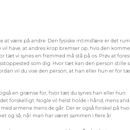
ide at være på andre. Den fysiske intimsfære er det rum
e vil have, at andres krop bremser op, hvis den komme
vor tæt vi synes en fremmed må stå på os. Prøv at forest
stoppested som dig. Hvor tæt kan den person stille s
rdan vil du vise den person, at han eller hun er for tæ
 også en grænse for, hvor tæt du synes han eller hun
 det forskelligt. Nogle vil helst holde i hånd, mens and
e med armene mens de går. Der er også forskel på hvo
et og så, når man har været sammen i flere år.