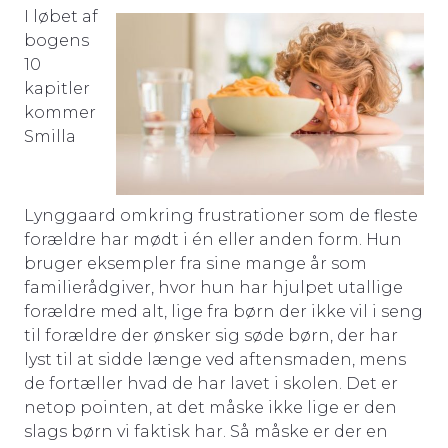
I løbet af
bogens
10
kapitler
kommer
Smilla
Lynggaard omkring frustrationer som de fleste
forældre har mødt i én eller anden form. Hun
bruger eksempler fra sine mange år som
familierådgiver, hvor hun har hjulpet utallige
forældre med alt, lige fra børn der ikke vil i seng
til forældre der ønsker sig søde børn, der har
lyst til at sidde længe ved aftensmaden, mens
de fortæller hvad de har lavet i skolen. Det er
netop pointen, at det måske ikke lige er den
slags børn vi faktisk har. Så måske er der en