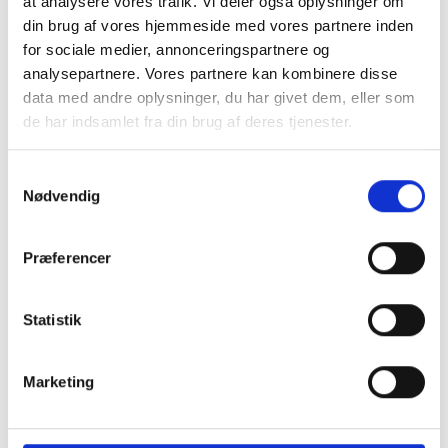
at analysere vores trafik. Vi deler også oplysninger om
din brug af vores hjemmeside med vores partnere inden
for sociale medier, annonceringspartnere og
analysepartnere. Vores partnere kan kombinere disse
PARFORHOLD MED ADHD ELLER
data med andre oplysninger, du har givet dem, eller som
ADD
de har indsamlet fra din brug af deres tjenester.
Samtykkevalg
Nødvendig
Præferencer
Statistik
Marketing
UTROSKAB FÅ HJÆLP