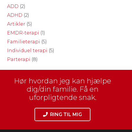
ADD
(2)
ADHD
(2)
Artikler
(5)
EMDR-terapi
(1)
Familieterapi
(5)
Individuel terapi
(5)
Parterapi
(8)
Hør hvordan jeg kan hjælpe
dig/din familie. Få en
uforpligtende snak.
RING TIL MIG